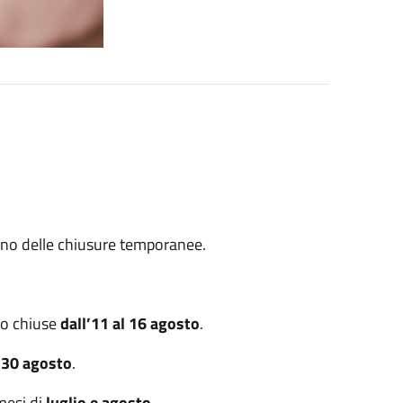
anno delle chiusure temporanee.
o chiuse
dall’11 al 16 agosto
.
l 30 agosto
.
mesi di
luglio e agosto
.