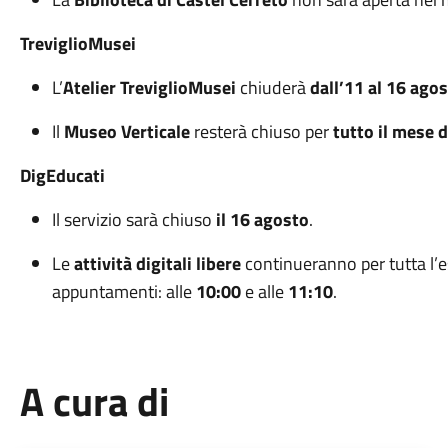
TreviglioMusei
L’
Atelier TreviglioMusei
chiuderà
dall’11 al 16 ago
Il
Museo Verticale
resterà chiuso per
tutto il mese 
DigEducati
Il servizio sarà chiuso
il 16 agosto
.
Le
attività digitali libere
continueranno per tutta l’e
appuntamenti: alle
10:00
e alle
11:10
.
A cura di