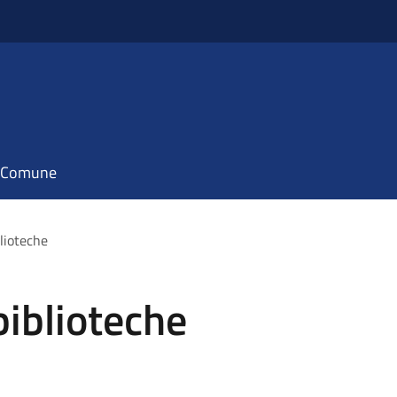
il Comune
lioteche
biblioteche