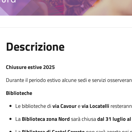
Descrizione
Chiusure estive 2025
Durante il periodo estivo alcune sedi e servizi osserver
Biblioteche
Le biblioteche di
via Cavour
e
via Locatelli
resterann
La
Biblioteca zona Nord
sarà chiusa
dal 31 luglio a
La
Biblioteca di Castel Cerreto
non sarà aperta nei 