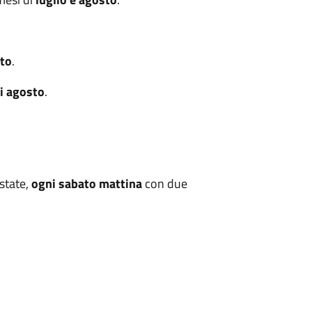
sto
.
di agosto
.
state,
ogni sabato mattina
con due