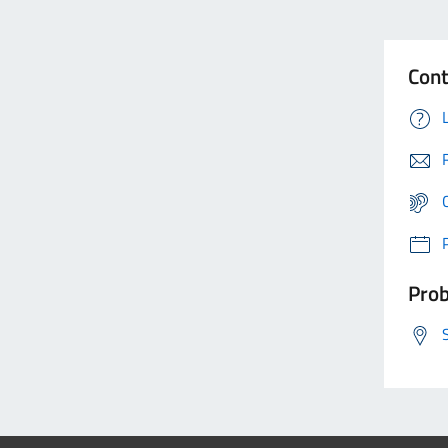
Cont
Prob