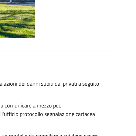
lazioni dei danni subiti dai privati a seguito
izio a comunicare a mezzo pec
all'ufficio protocollo segnalazione cartacea
o un modello da compilare a cui deve essere