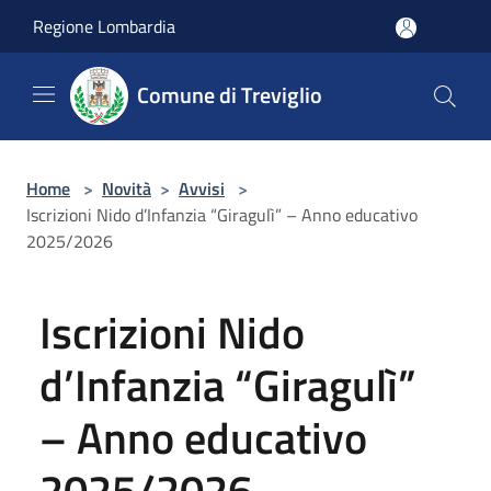
Salta al contenuto principale
Regione Lombardia
Comune di Treviglio
Home
>
Novità
>
Avvisi
>
Iscrizioni Nido d’Infanzia “Giragulì” – Anno educativo
2025/2026
Iscrizioni Nido
d’Infanzia “Giragulì”
– Anno educativo
2025/2026