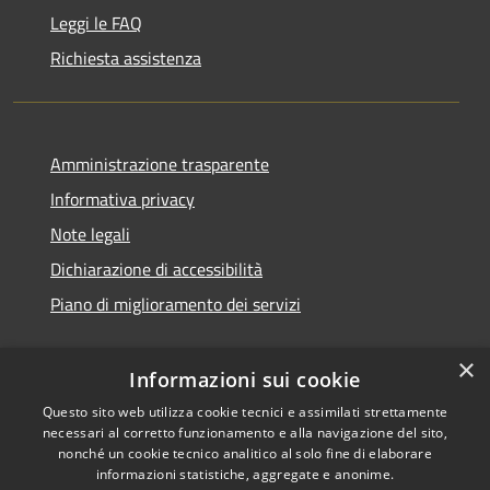
Leggi le FAQ
Richiesta assistenza
Amministrazione trasparente
Informativa privacy
Note legali
Dichiarazione di accessibilità
Piano di miglioramento dei servizi
×
Informazioni sui cookie
RSS
Copyright © 2026 • Comune di
Questo sito web utilizza cookie tecnici e assimilati strettamente
necessari al corretto funzionamento e alla navigazione del sito,
Accessibilità
Treviglio • Powered by
nonché un cookie tecnico analitico al solo fine di elaborare
Privacy
Municipium
Accesso
•
informazioni statistiche, aggregate e anonime.