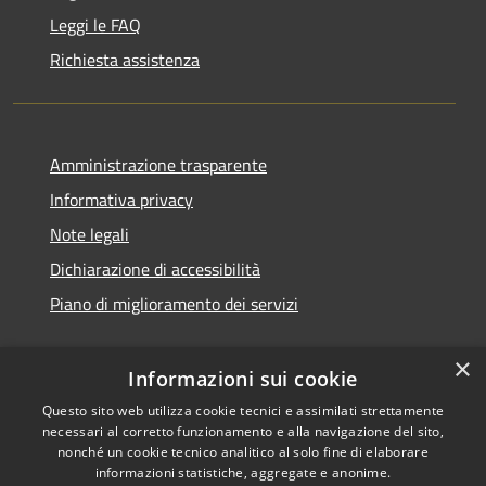
Leggi le FAQ
Richiesta assistenza
Amministrazione trasparente
Informativa privacy
Note legali
Dichiarazione di accessibilità
Piano di miglioramento dei servizi
×
Informazioni sui cookie
RSS
Copyright © 2026 • Comune di
Questo sito web utilizza cookie tecnici e assimilati strettamente
necessari al corretto funzionamento e alla navigazione del sito,
Accessibilità
Treviglio • Powered by
nonché un cookie tecnico analitico al solo fine di elaborare
Privacy
Municipium
Accesso
•
informazioni statistiche, aggregate e anonime.