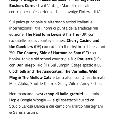
Buskers Corner
tra il Vintage Market e i locali del
centro, per un'esperienza che coinvolge l'intera città.
Sul palco principale si alternano artisti italiani e
internazionali: tra i nomi di punta della tredicesima
edizione,
The Real John Lewis & his Trio
(UK) con
rockabilly, roots country e blues,
Cherry Casino and
the Gamblers
(DE) con rock'n'roll e rhythm'n'blues anni
'50,
The Country Side of Harmonica Sam
(SE) con
honky-tonk e old school country, e
Nic Roulette
(US)
con
Don Diego Trio
(IT). Sul Jumpin' Stage spazio a
Lu
Cicchitelli and The Associates
,
The Varnellis
,
Wild
Meg & The Mellow Cats
e tanti altri, con DJ set firmati
Miss Aloha, Shuffle Deluxe, Giusy Wild e Andy Fisher.
Non mancano i
workshop di ballo gratuiti
— Lindy
Hop e Boogie Woogie — e gli spettacoli curati da
Studio Larosa Dance e dai campioni Marco Martignani
& Serena Grumi.