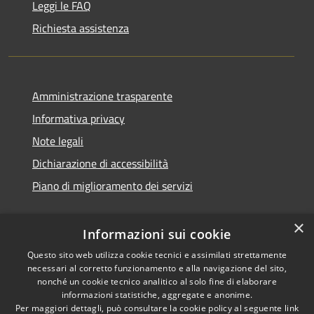
Leggi le FAQ
Richiesta assistenza
Amministrazione trasparente
Informativa privacy
Note legali
Dichiarazione di accessibilità
Piano di miglioramento dei servizi
×
Informazioni sui cookie
RSS
Copyright © 2026 • Comune di
Questo sito web utilizza cookie tecnici e assimilati strettamente
necessari al corretto funzionamento e alla navigazione del sito,
Accessibilità
Treviglio • Powered by
nonché un cookie tecnico analitico al solo fine di elaborare
Privacy
Municipium
Accesso
•
informazioni statistiche, aggregate e anonime.
Cookie
redazione
Per maggiori dettagli, può consultare la cookie policy al seguente
link