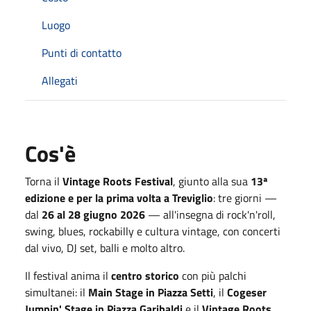
Luogo
Punti di contatto
Allegati
Cos'è
Torna il
Vintage Roots Festival
, giunto alla sua
13ª
edizione e per la prima volta a Treviglio
: tre giorni —
dal
26 al 28 giugno 2026
— all'insegna di rock'n'roll,
swing, blues, rockabilly e cultura vintage, con concerti
dal vivo, DJ set, balli e molto altro.
Il festival anima il
centro storico
con più palchi
simultanei: il
Main Stage in Piazza Setti
, il
Cogeser
Jumpin' Stage in Piazza Garibaldi
e il
Vintage Roots