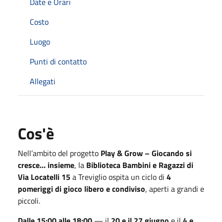
Date e Orari
Costo
Luogo
Punti di contatto
Allegati
Cos'è
Nell’ambito del progetto
Play & Grow – Giocando si
cresce… insieme
, la
Biblioteca Bambini e Ragazzi di
Via Locatelli 15
a Treviglio ospita un ciclo di
4
pomeriggi di gioco libero e condiviso
, aperti a grandi e
piccoli.
Dalle 15:00 alle 18:00
— il
20 e il 27 giugno
e il
4 e