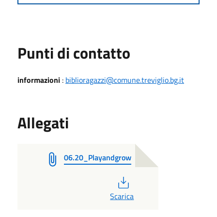
Punti di contatto
informazioni
:
biblioragazzi@comune.treviglio.bg.it
Allegati
06.20_Playandgrow
PDF
Scarica