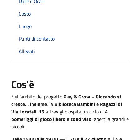
Date e Orari
Costo
Luogo
Punti di contatto
Allegati
Cos'è
Nell’ambito del progetto
Play & Grow – Giocando si
cresce… insieme
, la
Biblioteca Bambini e Ragazzi di
Via Locatelli 15
a Treviglio ospita un ciclo di
4
pomeriggi di gioco libero e condiviso
, aperti a grandi e
piccoli.
Dalle 15:00 alle 18:00
— il
20 e il 27 giugno
e il
4 e