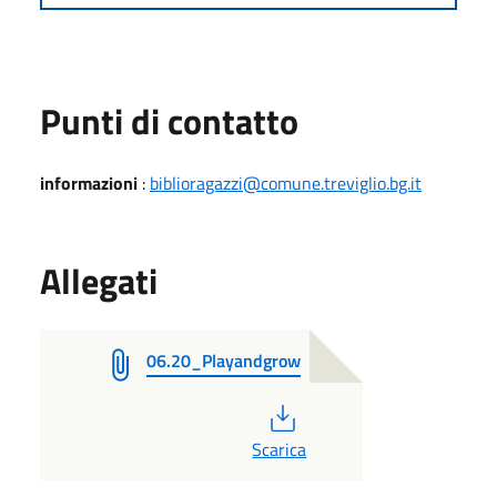
Punti di contatto
informazioni
:
biblioragazzi@comune.treviglio.bg.it
Allegati
06.20_Playandgrow
PDF
Scarica