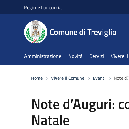
Salta al contenuto principale
Regione Lombardia
Comune di Treviglio
Amministrazione
Novità
Servizi
Vivere 
Home
>
Vivere il Comune
>
Eventi
>
Note d’A
Note d’Auguri: co
Natale