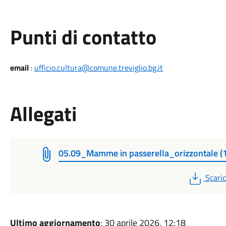
Punti di contatto
email
:
ufficio.cultura@comune.treviglio.bg.it
Allegati
05.09_Mamme in passerella_orizzontale (1
PDF
Scari
Ultimo aggiornamento
: 30 aprile 2026, 12:18