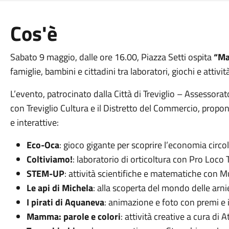
Cos'è
Sabato 9 maggio, dalle ore 16.00, Piazza Setti ospita
“Ma
famiglie, bambini e cittadini tra laboratori, giochi e attivit
L’evento, patrocinato dalla Città di Treviglio – Assessorat
con Treviglio Cultura e il Distretto del Commercio, prop
e interattive:
Eco-Oca
: gioco gigante per scoprire l’economia circo
Coltiviamo!
: laboratorio di orticoltura con Pro Loco
STEM-UP
: attività scientifiche e matematiche con 
Le api di Michela
: alla scoperta del mondo delle arni
I pirati di Aquaneva
: animazione e foto con premi e 
Mamma: parole e colori
: attività creative a cura di 