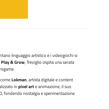
tano linguaggio artistico e i videogiochi si
o
Play & Grow
, Treviglio ospita una serata
etrogame.
e come
Lokman
, artista digitale e content
alizzato in
pixel art
e animazione, il suo
 ’90, fondendo nostalgia e sperimentazione