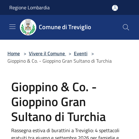
Salta al contenuto principale
Regione Lombardia
Comune di Treviglio
Home
>
Vivere il Comune
>
Eventi
>
Gioppino & Co. - Gioppino Gran Sultano di Turchia
Gioppino & Co. -
Gioppino Gran
Sultano di Turchia
Rassegna estiva di burattini a Treviglio: 4 spettacoli
gratuiti tra giugno e settembre 2026 per famiglie e