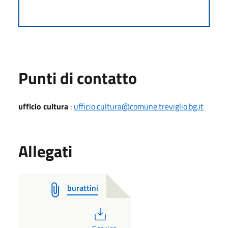
Punti di contatto
ufficio cultura
:
ufficio.cultura@comune.treviglio.bg.it
Allegati
burattini
PDF