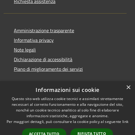
Richiesta assistenza
Amministrazione trasparente
Informativa privacy
Note legali
Dichiarazione di accessibilità
Piano di miglioramento dei servizi
×
Informazioni sui cookie
RSS
Copyright © 2026 • Comune di
Questo sito web utilizza cookie tecnici e assimilati strettamente
necessari al corretto funzionamento e alla navigazione del sito,
Accessibilità
Treviglio • Powered by
nonché un cookie tecnico analitico al solo fine di elaborare
Privacy
Municipium
Accesso
•
informazioni statistiche, aggregate e anonime.
Cookie
redazione
Per maggiori dettagli, può consultare la cookie policy al seguente
link
Mappa del sito
RIFIUTA TUTTO
ACCETTA TUTTO