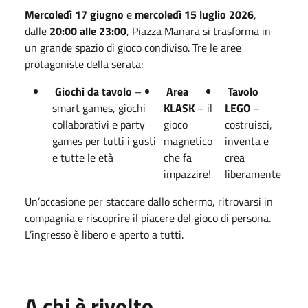
Mercoledì 17 giugno
e
mercoledì 15 luglio 2026
,
dalle
20:00 alle 23:00
, Piazza Manara si trasforma in
un grande spazio di gioco condiviso. Tre le aree
protagoniste della serata:
Giochi da tavolo
–
Area
Tavolo
smart games, giochi
KLASK
– il
LEGO
–
collaborativi e party
gioco
costruisci,
games per tutti i gusti
magnetico
inventa e
e tutte le età
che fa
crea
impazzire!
liberamente
Un’occasione per staccare dallo schermo, ritrovarsi in
compagnia e riscoprire il piacere del gioco di persona.
L’ingresso è libero e aperto a tutti.
A chi è rivolto