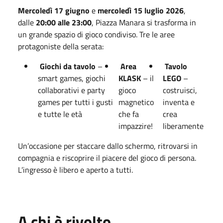
Mercoledì 17 giugno
e
mercoledì 15 luglio 2026
,
dalle
20:00 alle 23:00
, Piazza Manara si trasforma in
un grande spazio di gioco condiviso. Tre le aree
protagoniste della serata:
Giochi da tavolo
–
Area
Tavolo
smart games, giochi
KLASK
– il
LEGO
–
collaborativi e party
gioco
costruisci,
games per tutti i gusti
magnetico
inventa e
e tutte le età
che fa
crea
impazzire!
liberamente
Un’occasione per staccare dallo schermo, ritrovarsi in
compagnia e riscoprire il piacere del gioco di persona.
L’ingresso è libero e aperto a tutti.
A chi è rivolto