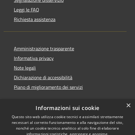
Leggi le FAQ
Richiesta assistenza
Amministrazione trasparente
Informativa privacy
Note legali
Dichiarazione di accessibilità
Piano di miglioramento dei servizi
×
Informazioni sui cookie
RSS
Copyright © 2026 • Comune di
Questo sito web utilizza cookie tecnici e assimilati strettamente
necessari al corretto funzionamento e alla navigazione del sito,
Accessibilità
Treviglio • Powered by
nonché un cookie tecnico analitico al solo fine di elaborare
Privacy
Municipium
Accesso
•
informazioni statistiche, aggregate e anonime.