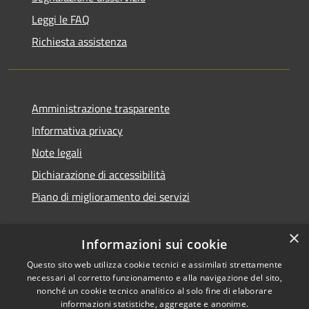
Leggi le FAQ
Richiesta assistenza
Amministrazione trasparente
Informativa privacy
Note legali
Dichiarazione di accessibilità
Piano di miglioramento dei servizi
×
Informazioni sui cookie
RSS
Copyright © 2026 • Comune di
Questo sito web utilizza cookie tecnici e assimilati strettamente
necessari al corretto funzionamento e alla navigazione del sito,
Accessibilità
Treviglio • Powered by
nonché un cookie tecnico analitico al solo fine di elaborare
Privacy
Municipium
Accesso
•
informazioni statistiche, aggregate e anonime.