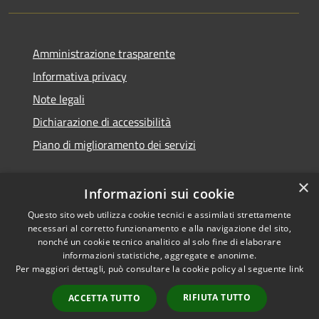
Amministrazione trasparente
Informativa privacy
Note legali
Dichiarazione di accessibilità
Piano di miglioramento dei servizi
×
Informazioni sui cookie
RSS
Copyright © 2026 • Comune di
Questo sito web utilizza cookie tecnici e assimilati strettamente
necessari al corretto funzionamento e alla navigazione del sito,
Accessibilità
Treviglio • Powered by
nonché un cookie tecnico analitico al solo fine di elaborare
Privacy
Municipium
Accesso
•
informazioni statistiche, aggregate e anonime.
Cookie
redazione
Per maggiori dettagli, può consultare la cookie policy al seguente
link
Mappa del sito
RIFIUTA TUTTO
ACCETTA TUTTO
Webmail