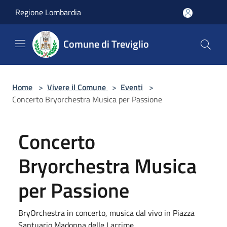
Salta al contenuto principale
Regione Lombardia
Comune di Treviglio
Home
>
Vivere il Comune
>
Eventi
>
Concerto Bryorchestra Musica per Passione
Concerto
Bryorchestra Musica
per Passione
BryOrchestra in concerto, musica dal vivo in Piazza
Santuario Madonna delle Lacrime.