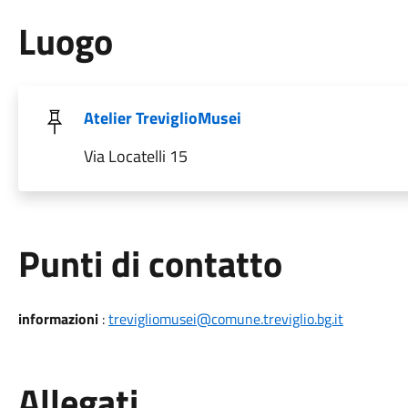
Luogo
Atelier TreviglioMusei
Via Locatelli 15
Punti di contatto
informazioni
:
trevigliomusei@comune.treviglio.bg.it
Allegati