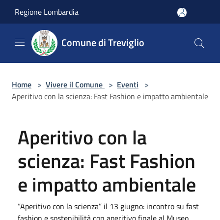
Salta al contenuto principale
Regione Lombardia
Comune di Treviglio
Home
>
Vivere il Comune
>
Eventi
>
Aperitivo con la scienza: Fast Fashion e impatto ambientale
Aperitivo con la
scienza: Fast Fashion
e impatto ambientale
“Aperitivo con la scienza” il 13 giugno: incontro su fast
fashion e sostenibilità con aperitivo finale al Museo