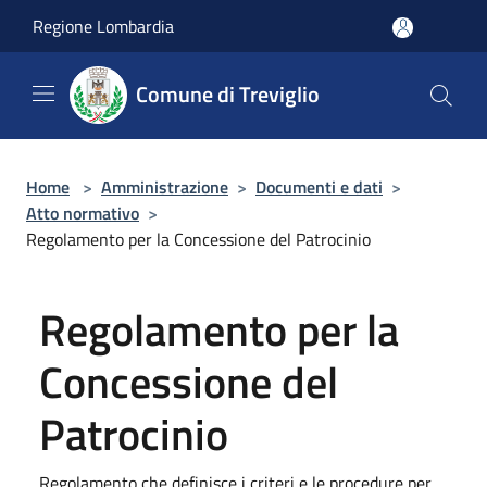
Salta al contenuto principale
Regione Lombardia
Comune di Treviglio
Home
>
Amministrazione
>
Documenti e dati
>
Atto normativo
>
Regolamento per la Concessione del Patrocinio
Regolamento per la
Concessione del
Patrocinio
Regolamento che definisce i criteri e le procedure per