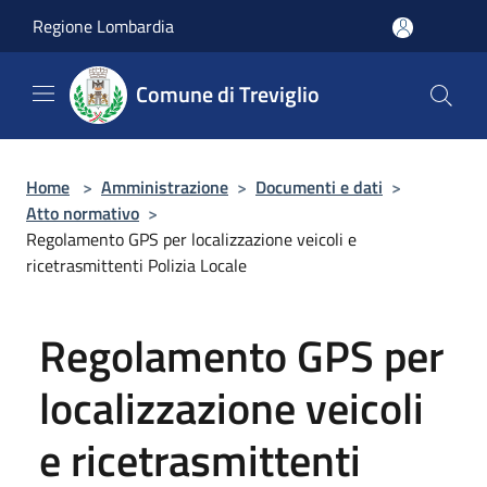
Salta al contenuto principale
Regione Lombardia
Comune di Treviglio
Home
>
Amministrazione
>
Documenti e dati
>
Atto normativo
>
Regolamento GPS per localizzazione veicoli e
ricetrasmittenti Polizia Locale
Regolamento GPS per
localizzazione veicoli
e ricetrasmittenti