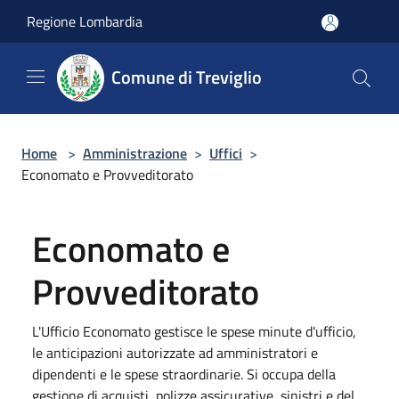
Salta al contenuto principale
Regione Lombardia
Comune di Treviglio
Home
>
Amministrazione
>
Uffici
>
Economato e Provveditorato
Economato e
Provveditorato
L'Ufficio Economato gestisce le spese minute d'ufficio,
le anticipazioni autorizzate ad amministratori e
dipendenti e le spese straordinarie. Si occupa della
gestione di acquisti, polizze assicurative, sinistri e del