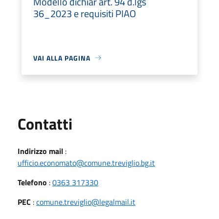
Modello dichiar art. 94 d.lgs
36_2023 e requisiti PIAO
VAI ALLA PAGINA
Utili
Contatti
Indirizzo mail
:
ufficio.economato@comune.treviglio.bg.it
Telefono
:
0363 317330
PEC
:
comune.treviglio@legalmail.it