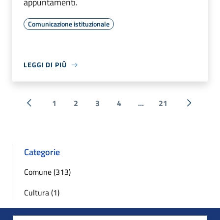
appuntamenti.
Comunicazione istituzionale
LEGGI DI PIÙ
1
2
3
4
...
21
« Precedente
Successi
Categorie
Comune (313)
Cultura (1)