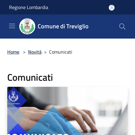
Salta al contenuto principale
Regione Lombardia
Comune di Treviglio
Home
>
Novità
>
Comunicati
Comunicati