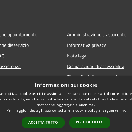
ione appuntamento
Amministrazione trasparente
one disservizio
Informativa privacy
FAQ
Note legali
 assistenza
Dichiarazione di accessibilità
Piano di miglioramento dei servi
Informazioni sui cookie
web utilizza cookie tecnici e assimilati strettamente necessari al corretto fu
azione del sito, nonché un cookie tecnico analitico al solo fine di elaborare i
statistiche, aggregate e anonime.
Per maggiori dettagli, può consultare la cookie policy al seguente
link
RIFIUTA TUTTO
l sito
ACCETTA TUTTO
Copyright © 2026 • Comune di
Webmail