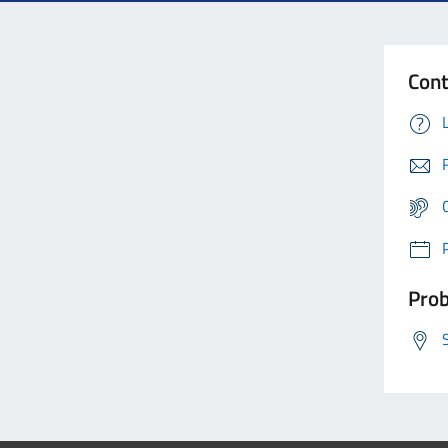
Cont
Prob