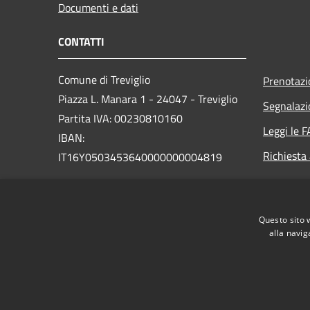
Documenti e dati
CONTATTI
Comune di Treviglio
Prenotaz
Piazza L. Manara 1 - 24047 - Treviglio
Segnalazi
Partita IVA: 00230810160
Leggi le 
IBAN:
Richiesta
IT16Y0503453640000000004819
PEC:
comune.treviglio@legalmail.it
Centralino Unico: 0363 3171
Questo sito 
alla navig
RSS
Accessibilità
Privacy
Cookie
Mappa de